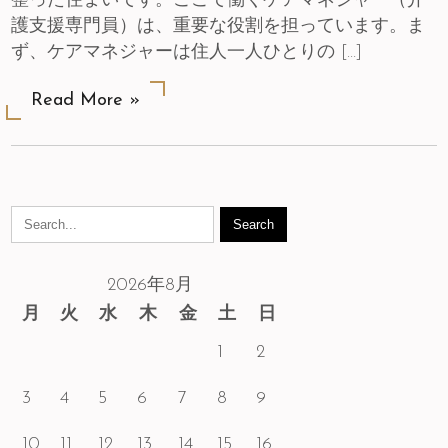
整った住まいです。ここで働くケアマネジャー（介
護支援専門員）は、重要な役割を担っています。ま
ず、ケアマネジャーは住人一人ひとりの […]
Read More »
2026年8月
月
火
水
木
金
土
日
1
2
3
4
5
6
7
8
9
10
11
12
13
14
15
16