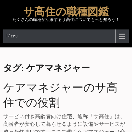
Skip
サ高住の職種図鑑
to
content
たくさんの職種が活躍するサ高住についてもっと知ろう！
Menu
タグ:
ケアマネジャー
ケアマネジャーのサ高
住での役割
サービス付き高齢者向け住宅、通称「サ高住」は、
高齢者が安心して暮らせるように設備やサービスが