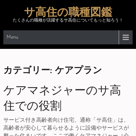
Skip
サ高住の職種図鑑
to
content
たくさんの職種が活躍するサ高住についてもっと知ろう！
Menu
カテゴリー:
ケアプラン
ケアマネジャーのサ高
住での役割
サービス付き高齢者向け住宅、通称「サ高住」は、
高齢者が安心して暮らせるように設備やサービスが