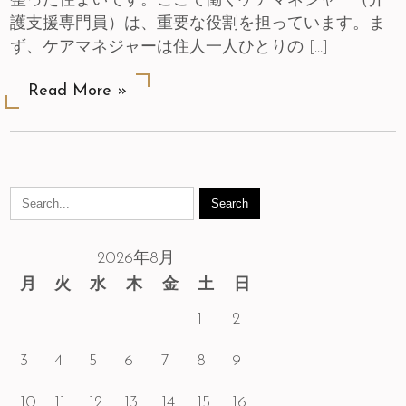
整った住まいです。ここで働くケアマネジャー（介
護支援専門員）は、重要な役割を担っています。ま
ず、ケアマネジャーは住人一人ひとりの […]
Read More »
2026年8月
月
火
水
木
金
土
日
1
2
3
4
5
6
7
8
9
10
11
12
13
14
15
16