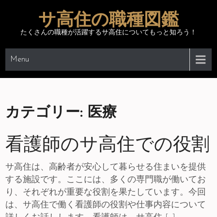
Skip
サ高住の職種図鑑
to
content
たくさんの職種が活躍するサ高住についてもっと知ろう！
Menu
カテゴリー:
医療
看護師のサ高住での役割
サ高住は、高齢者が安心して暮らせる住まいを提供
する施設です。ここには、多くの専門職が働いてお
り、それぞれが重要な役割を果たしています。今回
は、サ高住で働く看護師の役割や仕事内容について