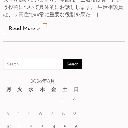
人々が働いていますが、今回は「生活相談員」とい
う役割について具体的にお話しします。 生活相談員
は、サ高住で非常に重要な役割を果た […]
Read More »
2026年8月
月
火
水
木
金
土
日
1
2
3
4
5
6
7
8
9
10
11
12
13
14
15
16