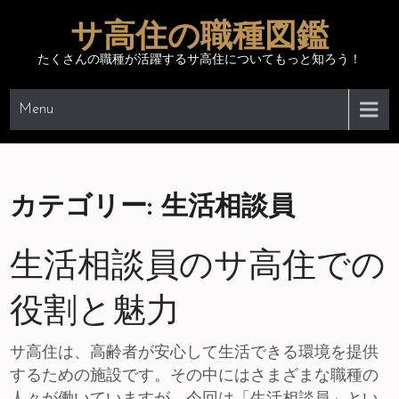
Skip
サ高住の職種図鑑
to
content
たくさんの職種が活躍するサ高住についてもっと知ろう！
Menu
カテゴリー:
生活相談員
生活相談員のサ高住での
役割と魅力
サ高住は、高齢者が安心して生活できる環境を提供
するための施設です。その中にはさまざまな職種の