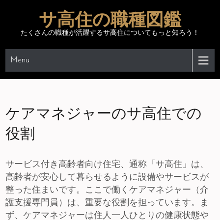
Skip
サ高住の職種図鑑
to
content
たくさんの職種が活躍するサ高住についてもっと知ろう！
Menu
ケアマネジャーのサ高住での
役割
サービス付き高齢者向け住宅、通称「サ高住」は、
高齢者が安心して暮らせるように設備やサービスが
整った住まいです。ここで働くケアマネジャー（介
護支援専門員）は、重要な役割を担っています。ま
ず、ケアマネジャーは住人一人ひとりの健康状態や